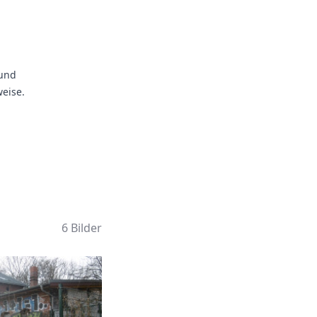
 und
eise.
6 Bilder