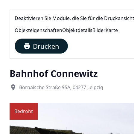
Deaktivieren Sie Module, die Sie für die Druckansich
Objekteigenschaften
Objektdetails
Bilder
Karte
Drucken
print
Bahnhof Connewitz
place
Bornaische Straße 95A, 04277 Leipzig
Bedroht