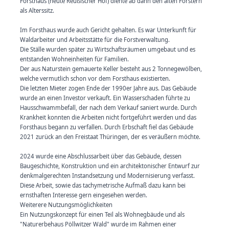
Forsthaus (heute Reußischer Hof) diente ab dann den alten Förstern
als Alterssitz.
Im Forsthaus wurde auch Gericht gehalten. Es war Unterkunft für
Waldarbeiter und Arbeitsstätte für die Forstverwaltung.
Die Ställe wurden später zu Wirtschaftsräumen umgebaut und es
entstanden Wohneinheiten für Familien.
Der aus Naturstein gemauerte Keller besteht aus 2 Tonnegewölben,
welche vermutlich schon vor dem Forsthaus existierten.
Die letzten Mieter zogen Ende der 1990er Jahre aus. Das Gebäude
wurde an einen Investor verkauft. Ein Wasserschaden führte zu
Hausschwammbefall, der nach dem Verkauf saniert wurde. Durch
Krankheit konnten die Arbeiten nicht fortgeführt werden und das
Forsthaus begann zu verfallen. Durch Erbschaft fiel das Gebäude
2021 zurück an den Freistaat Thüringen, der es veräußern möchte.
2024 wurde eine Abschlussarbeit über das Gebäude, dessen
Baugeschichte, Konstruktion und ein architektonischer Entwurf zur
denkmalgerechten Instandsetzung und Modernisierung verfasst.
Diese Arbeit, sowie das tachymetrische Aufmaß dazu kann bei
ernsthaften Interesse gern eingesehen werden.
Weiterere Nutzungsmöglichkeiten
Ein Nutzungskonzept für einen Teil als Wohnegbäude und als
"Naturerbehaus Pöllwitzer Wald" wurde im Rahmen einer