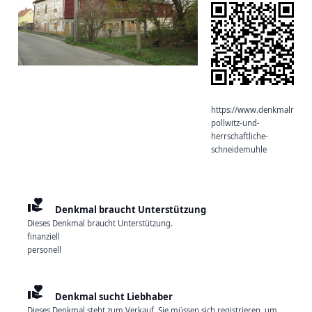
https://www.denkmalradar.
pollwitz-und-
herrschaftliche-
schneidemuhle
volunteer_activism
Denkmal braucht Unterstützung
Dieses Denkmal braucht Unterstützung.
finanziell
personell
volunteer_activism
Denkmal sucht Liebhaber
Dieses Denkmal steht zum Verkauf. Sie müssen sich registrieren, um