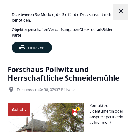
close
Deaktivieren Sie Module, die Sie für die Druckansicht nicht
benötigen.
Objekteigenschaften
Verkaufsangaben
Objektdetails
Bilder
Karte
print
Drucken
Forsthaus Pöllwitz und
Herrschaftliche Schneidemühle
place
Friedensstraße 38, 07937 Pöllwitz
Kontakt zu
Bedroht
Eigentümer:in oder
Ansprechpartner:in
aufnehmen?