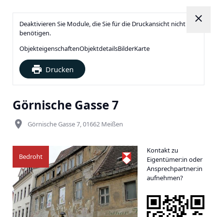
close
Deaktivieren Sie Module, die Sie für die Druckansicht nicht
benötigen.
Objekteigenschaften
Objektdetails
Bilder
Karte
print
Drucken
Görnische Gasse 7
place
Görnische Gasse 7, 01662 Meißen
Kontakt zu
Bedroht
Eigentümer:in oder
Ansprechpartner:in
aufnehmen?