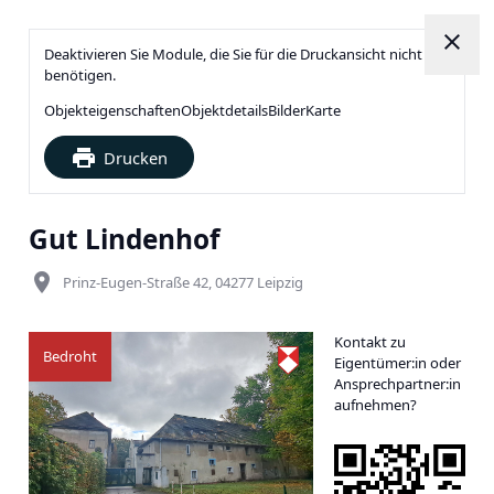
close
Deaktivieren Sie Module, die Sie für die Druckansicht nicht
benötigen.
Objekteigenschaften
Objektdetails
Bilder
Karte
print
Drucken
Gut Lindenhof
place
Prinz-Eugen-Straße 42, 04277 Leipzig
Kontakt zu
Bedroht
Eigentümer:in oder
Ansprechpartner:in
aufnehmen?