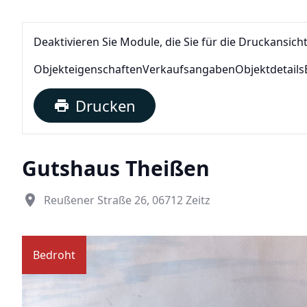
Deaktivieren Sie Module, die Sie für die Druckansich
Objekteigenschaften
Verkaufsangaben
Objektdetails
Drucken
print
Gutshaus Theißen
place
Reußener Straße 26, 06712 Zeitz
Bedroht