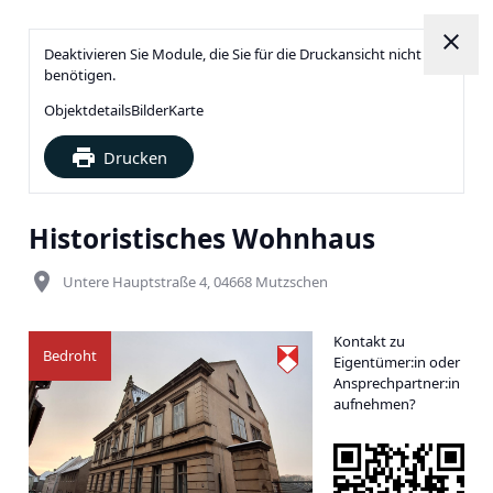
close
Deaktivieren Sie Module, die Sie für die Druckansicht nicht
benötigen.
Objektdetails
Bilder
Karte
print
Drucken
Historistisches Wohnhaus
place
Untere Hauptstraße 4, 04668 Mutzschen
Kontakt zu
Bedroht
Eigentümer:in oder
Ansprechpartner:in
aufnehmen?