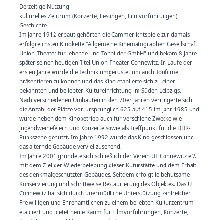
Derzeitige Nutzung
kulturelles Zentrum (Konzerte, Lesungen, Filmvorführungen)
Geschichte
Im Jahre 1912 erbaut gehörten die Cammerlichtspiele zur damals
erfolgreichsten Kinokette "Allgemeine Kinematographen Gesellschaft
Union-Theater für lebende und Tonbilder GmbH" und bekam 8 Jahre
später seinen heutigen Titel Union-Theater Connewitz. In Laufe der
ersten Jahre wurde die Technik umgerüstet um auch Tonfilme
präsentieren zu können und das Kino etablierte sich zu einer
bekannten und beliebten Kultureinrichtung im Süden Leipzigs.
Nach verschiedenen Umbauten in den 70er Jahren verringerte sich
die Anzahl der Plätze von ursprünglich 625 auf 415 im Jahr 1985 und
wurde neben dem Kinobetrieb auch für verschiene Zwecke wie
Jugendweihefeiern und Konzerte sowie als Treffpunkt für die DDR-
Punkszene genutzt. Im Jahre 1992 wurde das Kino geschlossen und
das alternde Gebäude verviel zusehend.
Im Jahre 2001 gründete sich schließlich der Verein UT Connewitz e.V.
mit dem Ziel der Wiederbelebung dieser Kuturstätte und dem Erhalt
des denkmalgeschützten Gebäudes. Seitdem erfolgt ie behutsame
Konservierung und schrittweise Restaurierung des Objektes. Das UT
Connewitz hat sich durch unermüdliche Unterstützung zahlreicher
Freiwilligen und Ehrenamtlichen zu einem beliebten Kulturzentrum
etabliert und bietet heute Raum für Filmvorführungen, Konzerte,