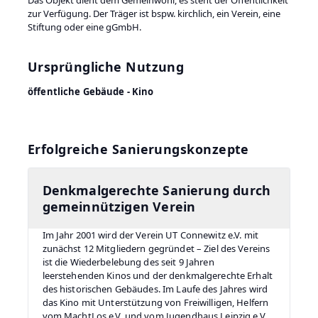
Das Objekt dient dem Gemeinwohl, es steht der Öffentlichkeit
zur Verfügung. Der Träger ist bspw. kirchlich, ein Verein, eine
Stiftung oder eine gGmbH.
Ursprüngliche Nutzung
öffentliche Gebäude - Kino
Erfolgreiche Sanierungskonzepte
Denkmalgerechte Sanierung durch
gemeinnützigen Verein
Im Jahr 2001 wird der Verein UT Connewitz e.V. mit
zunächst 12 Mitgliedern gegründet – Ziel des Vereins
ist die Wiederbelebung des seit 9 Jahren
leerstehenden Kinos und der denkmalgerechte Erhalt
des historischen Gebäudes. Im Laufe des Jahres wird
das Kino mit Unterstützung von Freiwilligen, Helfern
vom MachtLos e.V. und vom Jugendhaus Leipzig e.V.