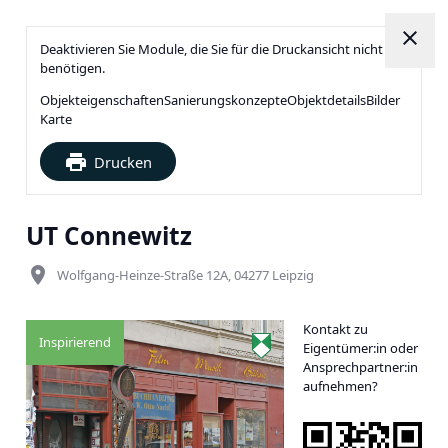
close
Deaktivieren Sie Module, die Sie für die Druckansicht nicht
benötigen.
Objekteigenschaften
Sanierungskonzepte
Objektdetails
Bilder
Karte
print
Drucken
UT Connewitz
place
Wolfgang-Heinze-Straße 12A, 04277 Leipzig
Kontakt zu
Inspirierend
Eigentümer:in oder
Ansprechpartner:in
aufnehmen?