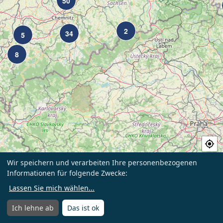
50
2
34
5
8
my_location
Wir speichern und verarbeiten Ihre personenbezogenen
+
Informationen für folgende Zwecke:
−
list
Liste
Lassen Sie mich wählen
...
Leaflet
|
Map data ©
OpenStreetMap
contributors,
CC-BY-SA
Ich lehne ab
Das ist ok
Menü
Menü öffnen