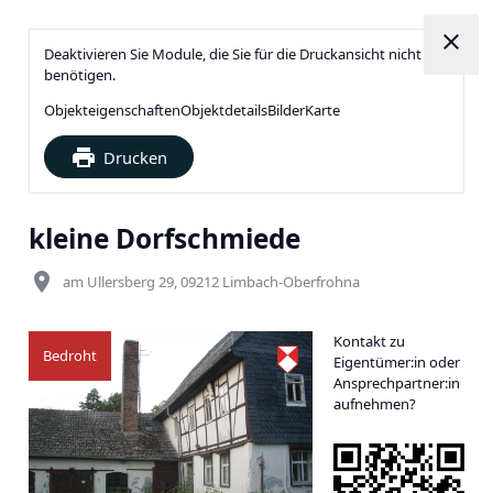
close
Deaktivieren Sie Module, die Sie für die Druckansicht nicht
benötigen.
Objekteigenschaften
Objektdetails
Bilder
Karte
print
Drucken
kleine Dorfschmiede
place
am Ullersberg 29, 09212 Limbach-Oberfrohna
Kontakt zu
Bedroht
Eigentümer:in oder
Ansprechpartner:in
aufnehmen?