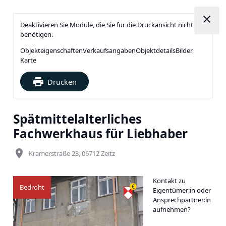
close
Deaktivieren Sie Module, die Sie für die Druckansicht nicht
benötigen.
Objekteigenschaften
Verkaufsangaben
Objektdetails
Bilder
Karte
print
Drucken
Spätmittelalterliches
Fachwerkhaus für Liebhaber
place
Kramerstraße 23, 06712 Zeitz
Kontakt zu
Bedroht
Eigentümer:in oder
Ansprechpartner:in
aufnehmen?