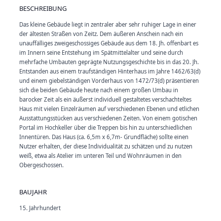
BESCHREIBUNG
Das kleine Gebäude liegt in zentraler aber sehr ruhiger Lage in einer
der ältesten Straßen von Zeitz. Dem äußeren Anschein nach ein
unauffälliges zweigeschossiges Gebäude aus dem 18. Jh. offenbart es
im Innern seine Entstehung im Spätmittelalter und seine durch
mehrfache Umbauten geprägte Nutzungsgeschichte bis in das 20. Jh.
Entstanden aus einem traufständigen Hinterhaus im Jahre 1462/63(d)
und einem giebelständigen Vorderhaus von 1472/73(d) präsentieren
sich die beiden Gebäude heute nach einem großen Umbau in
barocker Zeit als ein äußerst individuell gestaltetes verschachteltes
Haus mit vielen Einzelräumen auf verschiedenen Ebenen und etlichen
Ausstattungsstücken aus verschiedenen Zeiten. Von einem gotischen
Portal im Hochkeller über die Treppen bis hin zu unterschiedlichen
Innentüren. Das Haus (ca. 6,5m x 6,7m- Grundfläche) sollte einen
Nutzer erhalten, der diese Individualität zu schätzen und zu nutzen
weiß, etwa als Atelier im unteren Teil und Wohnräumen in den
Obergeschossen.
BAUJAHR
15. Jahrhundert