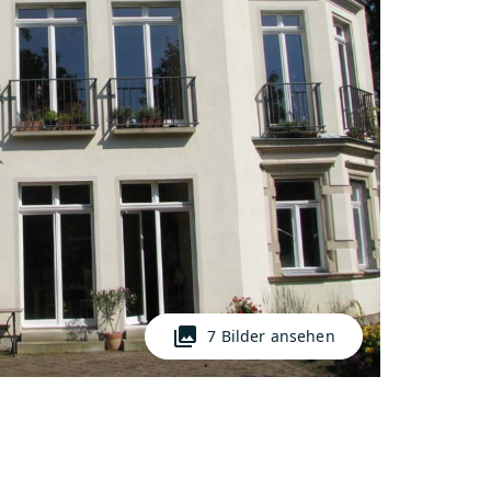
photo_library
7 Bilder ansehen