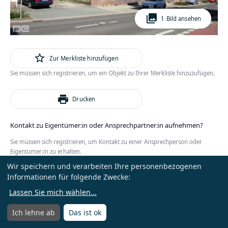
photo_library
1 Bild ansehen
star_outline
Zur Merkliste hinzufügen
Sie müssen sich registrieren, um ein Objekt zu Ihrer Merkliste hinzuzufügen.
print
Drucken
Kontakt zu Eigentümer:in oder Ansprechpartner:in aufnehmen?
Sie müssen sich registrieren, um Kontakt zu einer Ansprechperson oder
Eigentümer:in zu erhalten.
Wir speichern und verarbeiten Ihre personenbezogenen
oder
Anmelden
Kostenlos registrieren
Informationen für folgende Zwecke:
Lassen Sie mich wählen
...
Ich lehne ab
Das ist ok
Menü
Menü öffnen