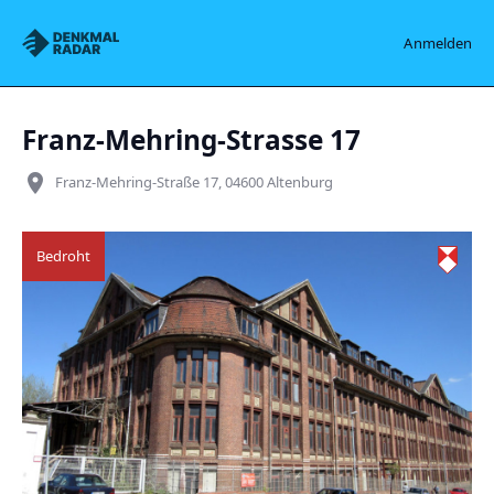
Denkmalradar
Anmelden
Franz-Mehring-Strasse 17
place
Franz-Mehring-Straße 17, 04600 Altenburg
Bedroht