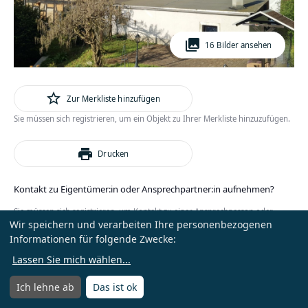
photo_library
16 Bilder ansehen
star_outline
Zur Merkliste hinzufügen
Sie müssen sich registrieren, um ein Objekt zu Ihrer Merkliste hinzuzufügen.
print
Drucken
Kontakt zu Eigentümer:in oder Ansprechpartner:in aufnehmen?
Sie müssen sich registrieren, um Kontakt zu einer Ansprechperson oder
Wir speichern und verarbeiten Ihre personenbezogenen
Eigentümer:in zu erhalten.
Informationen für folgende Zwecke:
oder
Anmelden
Kostenlos registrieren
Lassen Sie mich wählen
...
Ich lehne ab
Das ist ok
Menü
Menü öffnen