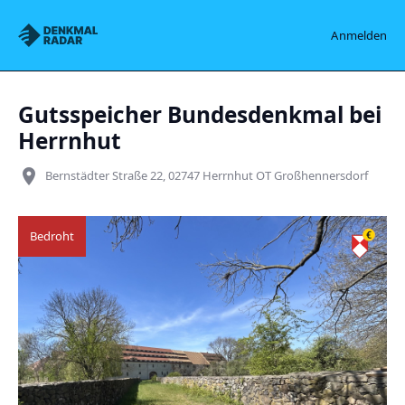
Denkmalradar
Anmelden
Gutsspeicher Bundesdenkmal bei
Herrnhut
place
Bernstädter Straße 22, 02747 Herrnhut OT Großhennersdorf
Bedroht