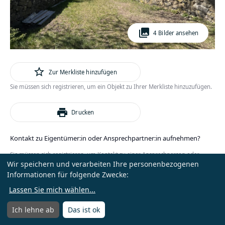
photo_library
4 Bilder ansehen
star_outline
Zur Merkliste hinzufügen
Sie müssen sich registrieren, um ein Objekt zu Ihrer Merkliste hinzuzufügen.
print
Drucken
Kontakt zu Eigentümer:in oder Ansprechpartner:in aufnehmen?
Sie müssen sich registrieren, um Kontakt zu einer Ansprechperson oder
Wir speichern und verarbeiten Ihre personenbezogenen
Eigentümer:in zu erhalten.
Informationen für folgende Zwecke:
oder
Anmelden
Kostenlos registrieren
Lassen Sie mich wählen
...
Ich lehne ab
Das ist ok
Menü
Menü öffnen