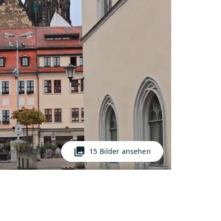
photo_library
15 Bilder ansehen