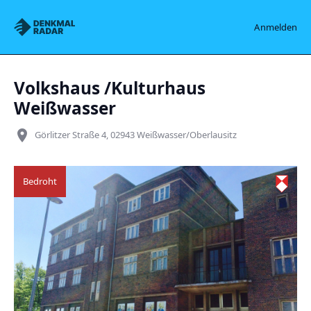
Denkmalradar
Anmelden
Volkshaus /Kulturhaus
Weißwasser
place
Görlitzer Straße 4, 02943 Weißwasser/Oberlausitz
Bedroht