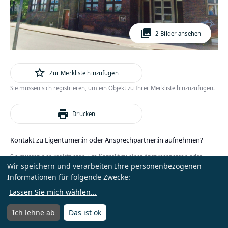
photo_library
2 Bilder ansehen
star_outline
Zur Merkliste hinzufügen
Sie müssen sich registrieren, um ein Objekt zu Ihrer Merkliste hinzuzufügen.
print
Drucken
Kontakt zu Eigentümer:in oder Ansprechpartner:in aufnehmen?
Sie müssen sich registrieren, um Kontakt zu einer Ansprechperson oder
Wir speichern und verarbeiten Ihre personenbezogenen
Eigentümer:in zu erhalten.
Informationen für folgende Zwecke:
oder
Anmelden
Kostenlos registrieren
Lassen Sie mich wählen
...
Ich lehne ab
Das ist ok
Menü
Menü öffnen