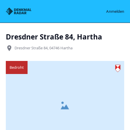
Denkmalradar
Anmelden
Dresdner Straße 84, Hartha
place
Dresdner Straße 84, 04746 Hartha
Bedroht