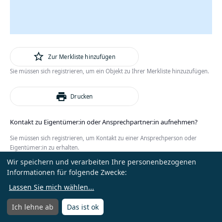
star_outline
Zur Merkliste hinzufügen
Sie müssen sich registrieren, um ein Objekt zu Ihrer Merkliste hinzuzufügen.
print
Drucken
Kontakt zu Eigentümer:in oder Ansprechpartner:in aufnehmen?
Sie müssen sich registrieren, um Kontakt zu einer Ansprechperson oder
Eigentümer:in zu erhalten.
Wir speichern und verarbeiten Ihre personenbezogenen
oder
Anmelden
Kostenlos registrieren
Informationen für folgende Zwecke:
Lassen Sie mich wählen
...
Ich lehne ab
Das ist ok
Menü
Menü öffnen