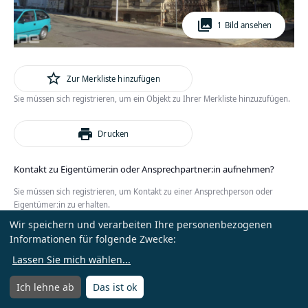
photo_library
1 Bild ansehen
star_outline
Zur Merkliste hinzufügen
Sie müssen sich registrieren, um ein Objekt zu Ihrer Merkliste hinzuzufügen.
print
Drucken
Kontakt zu Eigentümer:in oder Ansprechpartner:in aufnehmen?
Sie müssen sich registrieren, um Kontakt zu einer Ansprechperson oder
Eigentümer:in zu erhalten.
Wir speichern und verarbeiten Ihre personenbezogenen
oder
Anmelden
Kostenlos registrieren
Informationen für folgende Zwecke:
Lassen Sie mich wählen
...
Ich lehne ab
Das ist ok
Menü
Menü öffnen