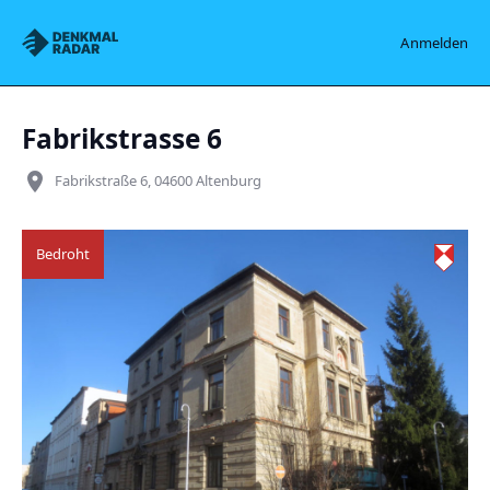
Denkmalradar
Anmelden
Fabrikstrasse 6
place
Fabrikstraße 6, 04600 Altenburg
Bedroht