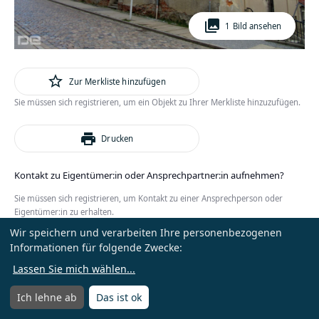
photo_library
1 Bild ansehen
star_outline
Zur Merkliste hinzufügen
Sie müssen sich registrieren, um ein Objekt zu Ihrer Merkliste hinzuzufügen.
print
Drucken
Kontakt zu Eigentümer:in oder Ansprechpartner:in aufnehmen?
Sie müssen sich registrieren, um Kontakt zu einer Ansprechperson oder
Eigentümer:in zu erhalten.
Wir speichern und verarbeiten Ihre personenbezogenen
oder
Anmelden
Kostenlos registrieren
Informationen für folgende Zwecke:
Lassen Sie mich wählen
...
Ich lehne ab
Das ist ok
Menü
Menü öffnen