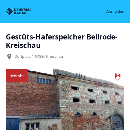
Denkmalradar
Anmelden
Gestüts-Haferspeicher Beilrode-
Kreischau
place
Dorfplatz 4, 04886 Kreischau
Bedroht