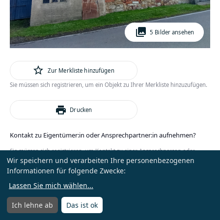
photo_library
5 Bilder ansehen
star_outline
Zur Merkliste hinzufügen
Sie müssen sich registrieren, um ein Objekt zu Ihrer Merkliste hinzuzufügen.
print
Drucken
Kontakt zu Eigentümer:in oder Ansprechpartner:in aufnehmen?
Sie müssen sich registrieren, um Kontakt zu einer Ansprechperson oder
Wir speichern und verarbeiten Ihre personenbezogenen
Eigentümer:in zu erhalten.
Informationen für folgende Zwecke:
oder
Anmelden
Kostenlos registrieren
Lassen Sie mich wählen
...
Ich lehne ab
Das ist ok
Menü
Menü öffnen