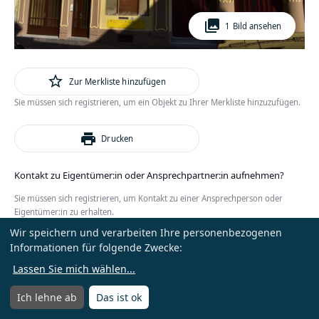
photo_library
1 Bild ansehen
star_outline
Zur Merkliste hinzufügen
Sie müssen sich registrieren, um ein Objekt zu Ihrer Merkliste hinzuzufügen.
print
Drucken
Kontakt zu Eigentümer:in oder Ansprechpartner:in aufnehmen?
Sie müssen sich registrieren, um Kontakt zu einer Ansprechperson oder
Eigentümer:in zu erhalten.
Wir speichern und verarbeiten Ihre personenbezogenen
oder
Anmelden
Kostenlos registrieren
Informationen für folgende Zwecke:
Lassen Sie mich wählen
...
Ich lehne ab
Das ist ok
Menü
Menü öffnen