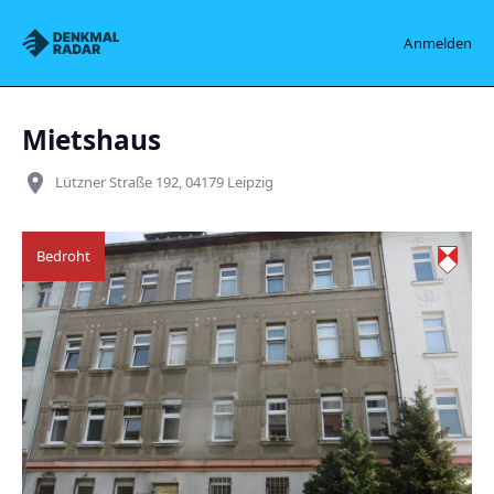
Denkmalradar
Anmelden
Mietshaus
place
Lützner Straße 192, 04179 Leipzig
Bedroht