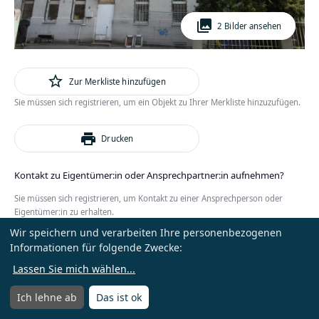
photo_library
2 Bilder ansehen
star_outline
Zur Merkliste hinzufügen
Sie müssen sich registrieren, um ein Objekt zu Ihrer Merkliste hinzuzufügen.
print
Drucken
Kontakt zu Eigentümer:in oder Ansprechpartner:in aufnehmen?
Sie müssen sich registrieren, um Kontakt zu einer Ansprechperson oder
Eigentümer:in zu erhalten.
Wir speichern und verarbeiten Ihre personenbezogenen
oder
Anmelden
Kostenlos registrieren
Informationen für folgende Zwecke:
Lassen Sie mich wählen
...
Ich lehne ab
Das ist ok
Menü
Menü öffnen