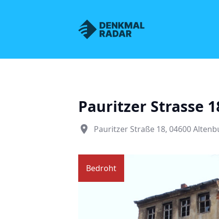
Denkmalnetz Sachsen
Pauritzer Strasse 1
place
Pauritzer Straße 18, 04600 Altenb
Bedroht