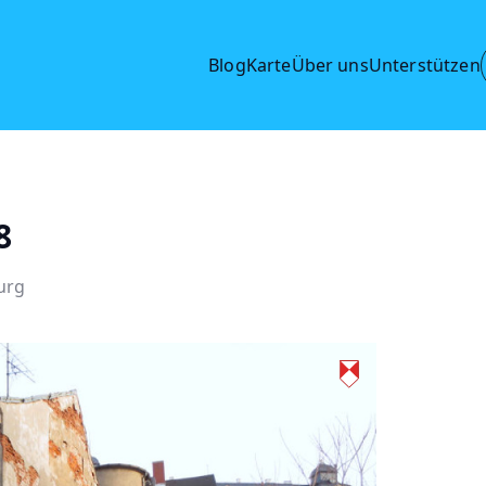
Blog
Karte
Über uns
Unterstützen
8
urg