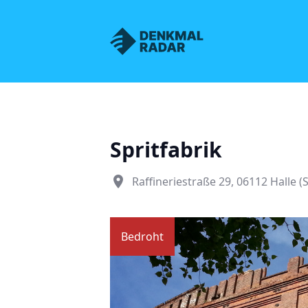
Denkmalnetz Sachsen
Spritfabrik
place
Raffineriestraße 29, 06112 Halle (
Bedroht