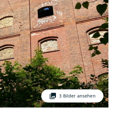
photo_library
3 Bilder ansehen