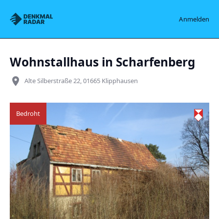
Denkmalradar
Anmelden
Wohnstallhaus in Scharfenberg
place
Alte Silberstraße 22, 01665 Klipphausen
Bedroht