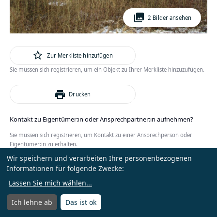
photo_library
2 Bilder ansehen
star_outline
Zur Merkliste hinzufügen
Sie müssen sich registrieren, um ein Objekt zu Ihrer Merkliste hinzuzufügen.
print
Drucken
Kontakt zu Eigentümer:in oder Ansprechpartner:in aufnehmen?
Sie müssen sich registrieren, um Kontakt zu einer Ansprechperson oder
Eigentümer:in zu erhalten.
Wir speichern und verarbeiten Ihre personenbezogenen
oder
Anmelden
Kostenlos registrieren
Informationen für folgende Zwecke:
Lassen Sie mich wählen
...
Ich lehne ab
Das ist ok
Menü
Menü öffnen