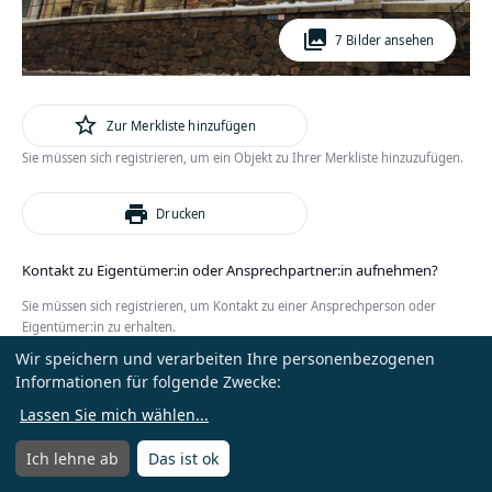
photo_library
7 Bilder ansehen
star_outline
Zur Merkliste hinzufügen
Sie müssen sich registrieren, um ein Objekt zu Ihrer Merkliste hinzuzufügen.
print
Drucken
Kontakt zu Eigentümer:in oder Ansprechpartner:in aufnehmen?
Sie müssen sich registrieren, um Kontakt zu einer Ansprechperson oder
Eigentümer:in zu erhalten.
Wir speichern und verarbeiten Ihre personenbezogenen
oder
Anmelden
Kostenlos registrieren
Informationen für folgende Zwecke:
Lassen Sie mich wählen
...
Ich lehne ab
Das ist ok
Menü
Menü öffnen