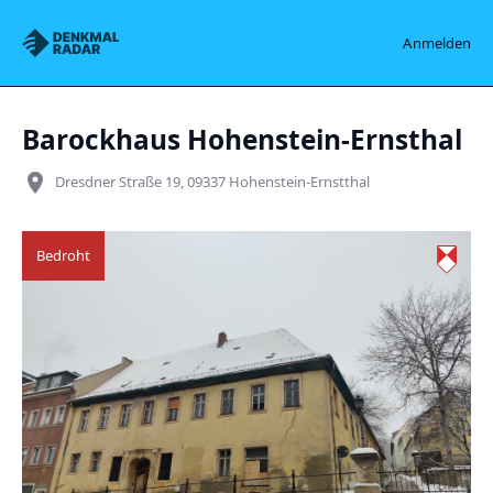
Denkmalradar
Anmelden
Barockhaus Hohenstein-Ernsthal
place
Dresdner Straße 19, 09337 Hohenstein-Ernstthal
Bedroht