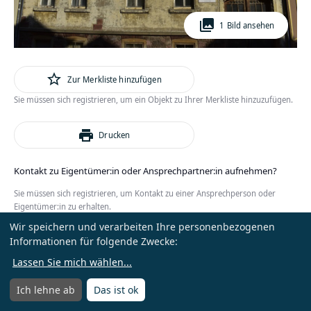
photo_library
1 Bild ansehen
star_outline
Zur Merkliste hinzufügen
Sie müssen sich registrieren, um ein Objekt zu Ihrer Merkliste hinzuzufügen.
print
Drucken
Kontakt zu Eigentümer:in oder Ansprechpartner:in aufnehmen?
Sie müssen sich registrieren, um Kontakt zu einer Ansprechperson oder
Eigentümer:in zu erhalten.
Wir speichern und verarbeiten Ihre personenbezogenen
oder
Anmelden
Kostenlos registrieren
Informationen für folgende Zwecke:
Lassen Sie mich wählen
...
Ich lehne ab
Das ist ok
Menü
Menü öffnen