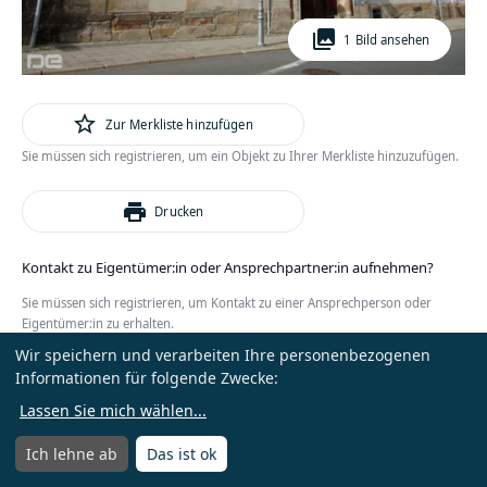
photo_library
1 Bild ansehen
star_outline
Zur Merkliste hinzufügen
Sie müssen sich registrieren, um ein Objekt zu Ihrer Merkliste hinzuzufügen.
print
Drucken
Kontakt zu Eigentümer:in oder Ansprechpartner:in aufnehmen?
Sie müssen sich registrieren, um Kontakt zu einer Ansprechperson oder
Eigentümer:in zu erhalten.
Wir speichern und verarbeiten Ihre personenbezogenen
oder
Anmelden
Kostenlos registrieren
Informationen für folgende Zwecke:
Lassen Sie mich wählen
...
Ich lehne ab
Das ist ok
Menü
Menü öffnen