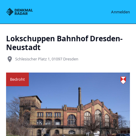
Denkmalradar
Anmelden
Lokschuppen Bahnhof Dresden-
Neustadt
place
Schlesischer Platz 1, 01097 Dresden
Bedroht