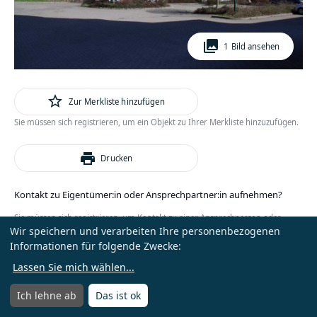
photo_library
1 Bild ansehen
star_outline
Zur Merkliste hinzufügen
Sie müssen sich registrieren, um ein Objekt zu Ihrer Merkliste hinzuzufügen.
print
Drucken
Kontakt zu Eigentümer:in oder Ansprechpartner:in aufnehmen?
Sie müssen sich registrieren, um Kontakt zu einer Ansprechperson oder
Wir speichern und verarbeiten Ihre personenbezogenen
Eigentümer:in zu erhalten.
Informationen für folgende Zwecke:
oder
Anmelden
Kostenlos registrieren
Lassen Sie mich wählen
...
Ich lehne ab
Das ist ok
Menü
Menü öffnen