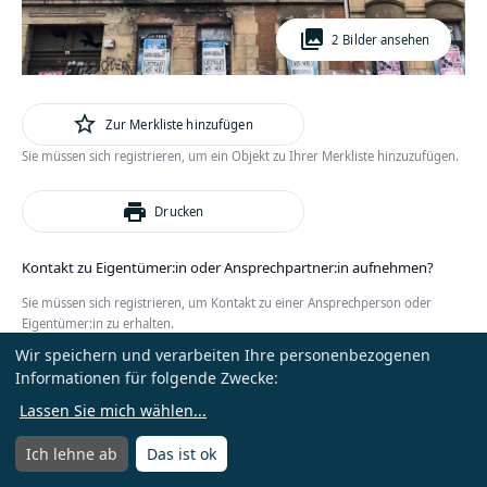
photo_library
2 Bilder ansehen
star_outline
Zur Merkliste hinzufügen
Sie müssen sich registrieren, um ein Objekt zu Ihrer Merkliste hinzuzufügen.
print
Drucken
Kontakt zu Eigentümer:in oder Ansprechpartner:in aufnehmen?
Sie müssen sich registrieren, um Kontakt zu einer Ansprechperson oder
Eigentümer:in zu erhalten.
Wir speichern und verarbeiten Ihre personenbezogenen
oder
Anmelden
Kostenlos registrieren
Informationen für folgende Zwecke:
Lassen Sie mich wählen
...
Ich lehne ab
Das ist ok
Menü
Menü öffnen