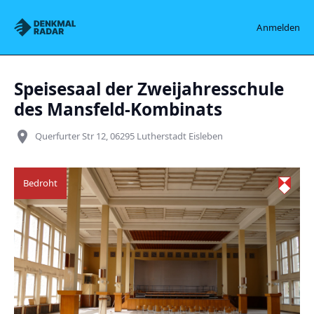
Denkmalradar
Anmelden
Speisesaal der Zweijahresschule
des Mansfeld-Kombinats
place
Querfurter Str 12, 06295 Lutherstadt Eisleben
Bedroht