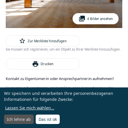
photo_library
4 Bilder ansehen
star_outline
Zur Merkliste hinzufügen
Sie müssen sich registrieren, um ein Objekt zu Ihrer Merkliste hinzuzufügen.
print
Drucken
Kontakt zu Eigentümer:in oder Ansprechpartner:in aufnehmen?
Sie müssen sich registrieren, um Kontakt zu einer Ansprechperson oder
Wir speichern und verarbeiten Ihre personenbezogenen
Eigentümer:in zu erhalten.
Informationen für folgende Zwecke:
oder
Anmelden
Kostenlos registrieren
Lassen Sie mich wählen
...
Ich lehne ab
Das ist ok
Menü
Menü öffnen