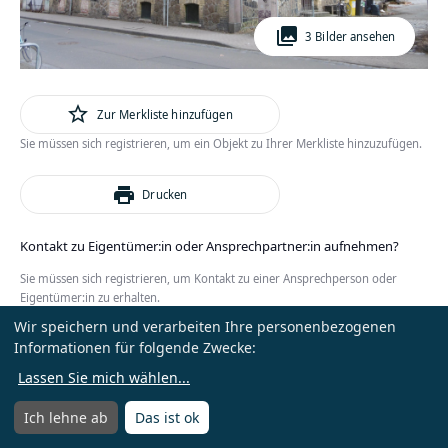
photo_library
3 Bilder ansehen
star_outline
Zur Merkliste hinzufügen
Sie müssen sich registrieren, um ein Objekt zu Ihrer Merkliste hinzuzufügen.
print
Drucken
Kontakt zu Eigentümer:in oder Ansprechpartner:in aufnehmen?
Sie müssen sich registrieren, um Kontakt zu einer Ansprechperson oder
Eigentümer:in zu erhalten.
Wir speichern und verarbeiten Ihre personenbezogenen
oder
Anmelden
Kostenlos registrieren
Informationen für folgende Zwecke:
Lassen Sie mich wählen
...
Ich lehne ab
Das ist ok
Menü
Menü öffnen