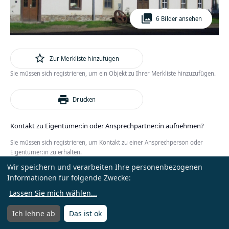
photo_library
6 Bilder ansehen
star_outline
Zur Merkliste hinzufügen
Sie müssen sich registrieren, um ein Objekt zu Ihrer Merkliste hinzuzufügen.
print
Drucken
Kontakt zu Eigentümer:in oder Ansprechpartner:in aufnehmen?
Sie müssen sich registrieren, um Kontakt zu einer Ansprechperson oder
Eigentümer:in zu erhalten.
Wir speichern und verarbeiten Ihre personenbezogenen
oder
Anmelden
Kostenlos registrieren
Informationen für folgende Zwecke:
Lassen Sie mich wählen
...
Ich lehne ab
Das ist ok
Menü
Menü öffnen