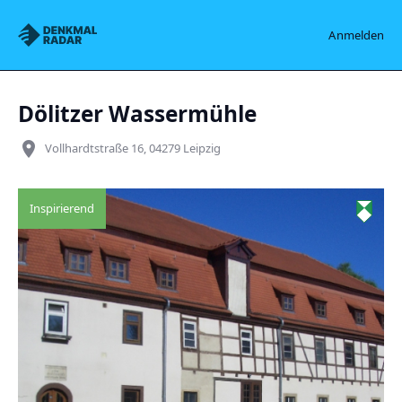
Denkmalradar
Anmelden
Dölitzer Wassermühle
place
Vollhardtstraße 16, 04279 Leipzig
Inspirierend