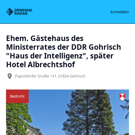
Denkmalradar
Anmelden
Ehem. Gästehaus des
Ministerrates der DDR Gohrisch
"Haus der Intelligenz", später
Hotel Albrechtshof
place
Papstdorfer Straße 131, 01824 Gohrisch
Bedroht