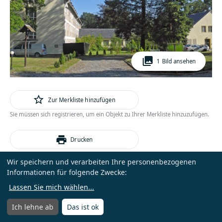
photo_library
1 Bild ansehen
star_outline
Zur Merkliste hinzufügen
Sie müssen sich registrieren, um ein Objekt zu Ihrer Merkliste hinzuzufügen.
print
Drucken
Wir speichern und verarbeiten Ihre personenbezogenen
Kontakt zu Eigentümer:in oder Ansprechpartner:in aufnehmen?
Informationen für folgende Zwecke:
Sie müssen sich registrieren, um Kontakt zu einer Ansprechperson oder
Lassen Sie mich wählen
...
Eigentümer:in zu erhalten.
Ich lehne ab
Das ist ok
Menü
oder
Anmelden
Kostenlos registrieren
Menü öffnen