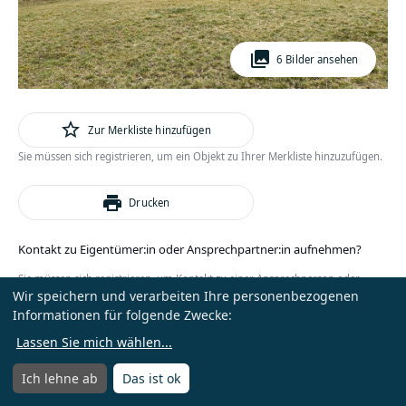
photo_library
6 Bilder ansehen
star_outline
Zur Merkliste hinzufügen
Sie müssen sich registrieren, um ein Objekt zu Ihrer Merkliste hinzuzufügen.
print
Drucken
Kontakt zu Eigentümer:in oder Ansprechpartner:in aufnehmen?
Sie müssen sich registrieren, um Kontakt zu einer Ansprechperson oder
Wir speichern und verarbeiten Ihre personenbezogenen
Eigentümer:in zu erhalten.
Informationen für folgende Zwecke:
oder
Anmelden
Kostenlos registrieren
Lassen Sie mich wählen
...
Ich lehne ab
Das ist ok
Menü
Menü öffnen