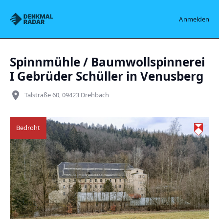
Denkmalradar
Anmelden
Spinnmühle / Baumwollspinnerei
I Gebrüder Schüller in Venusberg
place
Talstraße 60, 09423 Drehbach
Bedroht