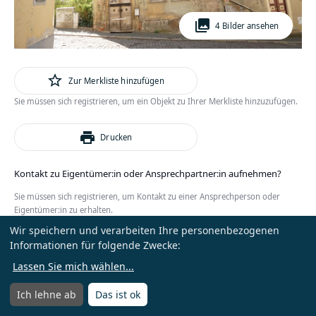
photo_library
4 Bilder ansehen
star_outline
Zur Merkliste hinzufügen
Sie müssen sich registrieren, um ein Objekt zu Ihrer Merkliste hinzuzufügen.
print
Drucken
Kontakt zu Eigentümer:in oder Ansprechpartner:in aufnehmen?
Sie müssen sich registrieren, um Kontakt zu einer Ansprechperson oder
Eigentümer:in zu erhalten.
Wir speichern und verarbeiten Ihre personenbezogenen
oder
Anmelden
Kostenlos registrieren
Informationen für folgende Zwecke:
Lassen Sie mich wählen
...
Ich lehne ab
Das ist ok
Menü
Menü öffnen