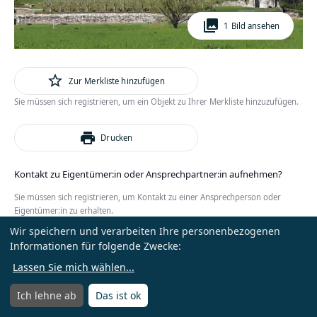
photo_library
1 Bild ansehen
star_outline
Zur Merkliste hinzufügen
Sie müssen sich registrieren, um ein Objekt zu Ihrer Merkliste hinzuzufügen.
print
Drucken
Kontakt zu Eigentümer:in oder Ansprechpartner:in aufnehmen?
Sie müssen sich registrieren, um Kontakt zu einer Ansprechperson oder
Eigentümer:in zu erhalten.
Wir speichern und verarbeiten Ihre personenbezogenen
oder
Anmelden
Kostenlos registrieren
Informationen für folgende Zwecke:
Lassen Sie mich wählen
...
Ich lehne ab
Das ist ok
Menü
Menü öffnen