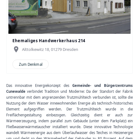
Ehemaliges Handwerkerhaus 214
place
Alttolkewitz 18, 01279 Dresden
Zum Denkmal
Das innovative Energiekonzept des
Gemeinde- und Bürgerzentrums
Cunewalde
verbindet Tradition und Moderne: Da der Standort der Fabrik
untrennbar mit dem angrenzenden Trutzmühlteich verbunden ist, sollte die
Nutzung der dem Wasser innewohnenden Energie als technisch-historisches
Element aufgegriffen werden. Der Trutzmühlteich wurde in die
Freiflächengestaltung einbezogen. Gleichzeitig dient er auch zur
Wärmeerzeugung, indem parallel zum Gebäude (unter dem Parkplatz) ein
Fließwasserwärmetauscher installiert wurde. Diese innovative Technologie
wandelt Wärmeenergie aus dem Überlaufwasser des Teiches in Heizenergie
um und deckt so den Wärmebedarf des Gebäudes zu 80 Prozent. Auf dem