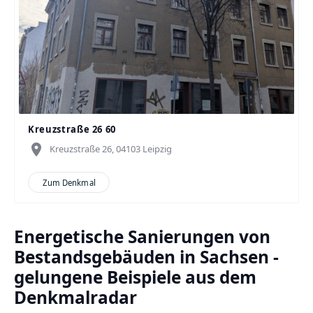
Kreuzstraße 26 60
place
Kreuzstraße 26, 04103 Leipzig
Zum Denkmal
Energetische Sanierungen von
Bestandsgebäuden in Sachsen -
gelungene Beispiele aus dem
Denkmalradar