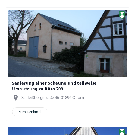
Sanierung einer Scheune und teilweise
Umnutzung zu Büro 709
place
Schleißbergstraße 46, 01896 Ohorn
Zum Denkmal