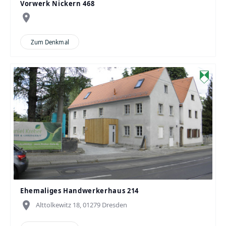
Vorwerk Nickern 468
place
Zum Denkmal
Ehemaliges Handwerkerhaus 214
place
Alttolkewitz 18, 01279 Dresden