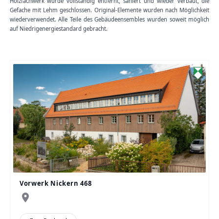
Holzfachwerk wurde vollständig entfernt, saniert und wieder verbaut, die
Gefache mit Lehm geschlossen. Original-Elemente wurden nach Möglichkeit
wiederverwendet. Alle Teile des Gebäudeensembles wurden soweit möglich
auf Niedrigenergiestandard gebracht.
Vorwerk Nickern 468
place