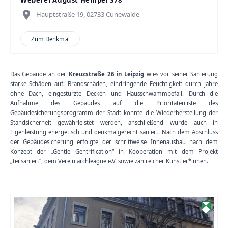
Weberei August Hempel 378
place
Hauptstraße 19, 02733 Cunewalde
Zum Denkmal
Das Gebäude an der
Kreuzstraße 26 in Leipzig
wies vor seiner Sanierung
starke Schäden auf: Brandschäden, eindringende Feuchtigkeit durch Jahre
ohne Dach, eingestürzte Decken und Hausschwammbefall. Durch die
Aufnahme des Gebäudes auf die Prioritätenliste des
Gebäudesicherungsprogramm der Stadt konnte die Wiederherstellung der
Standsicherheit gewährleistet werden, anschließend wurde auch in
Eigenleistung energetisch und denkmalgerecht saniert. Nach dem Abschluss
der Gebäudesicherung erfolgte der schrittweise Innenausbau nach dem
Konzept der „Gentle Gentrification“ in Kooperation mit dem Projekt
„teilsaniert“, dem Verein archleague e.V. sowie zahlreicher Künstler*innen.