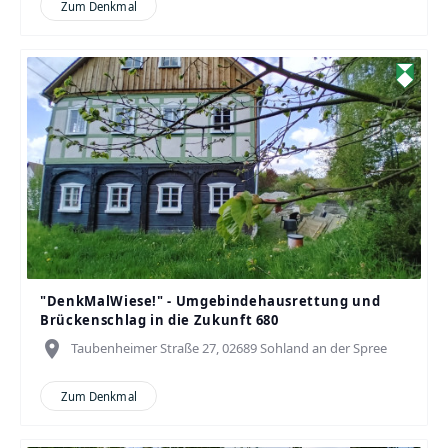
Zum Denkmal
"DenkMalWiese!" - Umgebindehausrettung und
Brückenschlag in die Zukunft 680
place
Taubenheimer Straße 27, 02689 Sohland an der Spree
Zum Denkmal