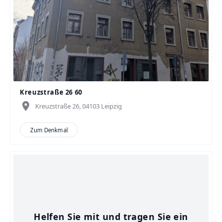
Kreuzstraße 26 60
place
Kreuzstraße 26, 04103 Leipzig
Zum Denkmal
Helfen Sie mit und tragen Sie ein