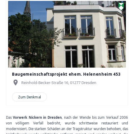
Baugemeinschaftsprojekt ehem. Helenenheim 453
place
Reinhold-Becker-Straße 16, 01277 Dresden
Zum Denkmal
Das
Vorwerk Nickern in Dresden
, nach der Wende bis zum Verkauf 2006
von völligem Verfall bedroht, wurde schrittweise restauriert und
modernisiert. Die starken Schäden an der Tragstruktur wurden behoben, das