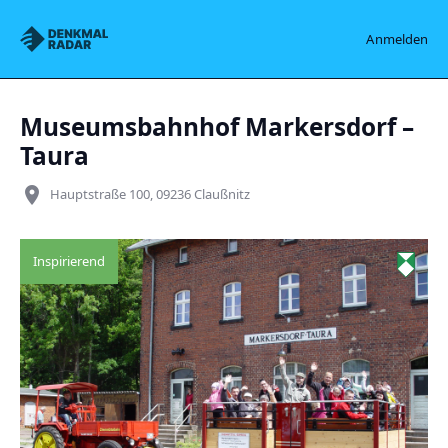
Denkmalradar
Anmelden
Museumsbahnhof Markersdorf –
Taura
place
Hauptstraße 100, 09236 Claußnitz
Inspirierend