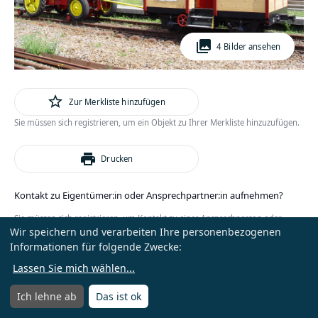
photo_library
4 Bilder ansehen
star_outline
Zur Merkliste hinzufügen
Sie müssen sich registrieren, um ein Objekt zu Ihrer Merkliste hinzuzufügen.
print
Drucken
Kontakt zu Eigentümer:in oder Ansprechpartner:in aufnehmen?
Sie müssen sich registrieren, um Kontakt zu einer Ansprechperson oder
Wir speichern und verarbeiten Ihre personenbezogenen
Eigentümer:in zu erhalten.
Informationen für folgende Zwecke:
oder
Anmelden
Kostenlos registrieren
Lassen Sie mich wählen
...
Ich lehne ab
Das ist ok
Menü
Menü öffnen