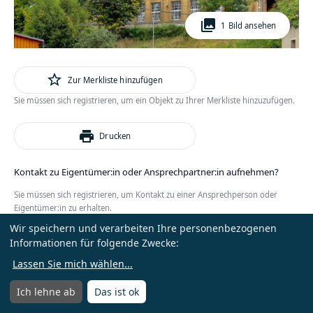
photo_library
1 Bild ansehen
star_outline
Zur Merkliste hinzufügen
Sie müssen sich registrieren, um ein Objekt zu Ihrer Merkliste hinzuzufügen.
print
Drucken
Kontakt zu Eigentümer:in oder Ansprechpartner:in aufnehmen?
Sie müssen sich registrieren, um Kontakt zu einer Ansprechperson oder
Eigentümer:in zu erhalten.
Wir speichern und verarbeiten Ihre personenbezogenen
oder
Anmelden
Kostenlos registrieren
Informationen für folgende Zwecke:
Lassen Sie mich wählen
...
Ich lehne ab
Das ist ok
Menü
Menü öffnen