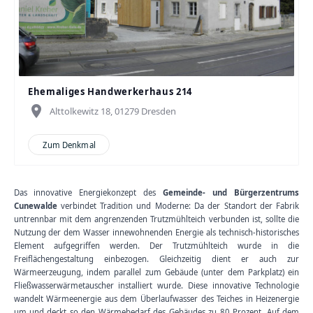
Ehemaliges Handwerkerhaus 214
place
Alttolkewitz 18, 01279 Dresden
Zum Denkmal
Das innovative Energiekonzept des
Gemeinde- und Bürgerzentrums
Cunewalde
verbindet Tradition und Moderne: Da der Standort der Fabrik
untrennbar mit dem angrenzenden Trutzmühlteich verbunden ist, sollte die
Nutzung der dem Wasser innewohnenden Energie als technisch-historisches
Element aufgegriffen werden. Der Trutzmühlteich wurde in die
Freiflächengestaltung einbezogen. Gleichzeitig dient er auch zur
Wärmeerzeugung, indem parallel zum Gebäude (unter dem Parkplatz) ein
Fließwasserwärmetauscher installiert wurde. Diese innovative Technologie
wandelt Wärmeenergie aus dem Überlaufwasser des Teiches in Heizenergie
um und deckt so den Wärmebedarf des Gebäudes zu 80 Prozent. Auf dem