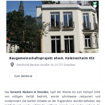
Baugemeinschaftsprojekt ehem. Helenenheim 453
place
Reinhold-Becker-Straße 16, 01277 Dresden
Zum Denkmal
Das
Vorwerk Nickern in Dresden
, nach der Wende bis zum Verkauf 2006
von völligem Verfall bedroht, wurde schrittweise restauriert und
modernisiert. Die starken Schäden an der Tragstruktur wurden behoben, das