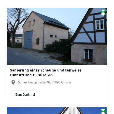
Sanierung einer Scheune und teilweise
Umnutzung zu Büro 709
place
Schleißbergstraße 46, 01896 Ohorn
Zum Denkmal