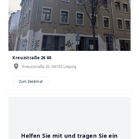
Kreuzstraße 26 60
place
Kreuzstraße 26, 04103 Leipzig
Zum Denkmal
Helfen Sie mit und tragen Sie ein