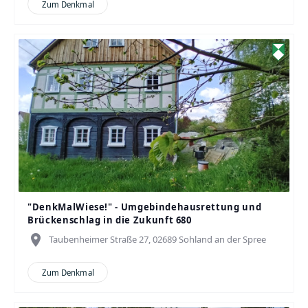
Zum Denkmal
"DenkMalWiese!" - Umgebindehausrettung und
Brückenschlag in die Zukunft 680
place
Taubenheimer Straße 27, 02689 Sohland an der Spree
Zum Denkmal