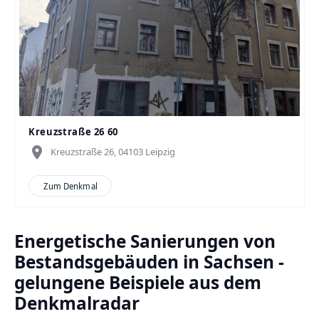
Kreuzstraße 26 60
place
Kreuzstraße 26, 04103 Leipzig
Zum Denkmal
Energetische Sanierungen von
Bestandsgebäuden in Sachsen -
gelungene Beispiele aus dem
Denkmalradar