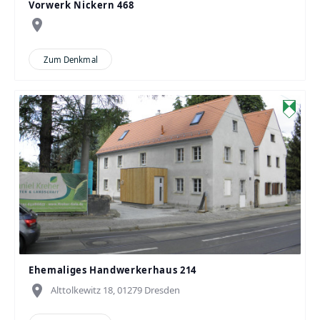
Vorwerk Nickern 468
place
Zum Denkmal
Ehemaliges Handwerkerhaus 214
place
Alttolkewitz 18, 01279 Dresden