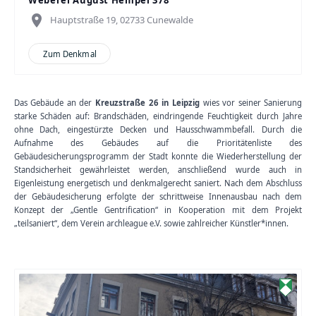
Weberei August Hempel 378
place
Hauptstraße 19, 02733 Cunewalde
Zum Denkmal
Das Gebäude an der
Kreuzstraße 26 in Leipzig
wies vor seiner Sanierung
starke Schäden auf: Brandschäden, eindringende Feuchtigkeit durch Jahre
ohne Dach, eingestürzte Decken und Hausschwammbefall. Durch die
Aufnahme des Gebäudes auf die Prioritätenliste des
Gebäudesicherungsprogramm der Stadt konnte die Wiederherstellung der
Standsicherheit gewährleistet werden, anschließend wurde auch in
Eigenleistung energetisch und denkmalgerecht saniert. Nach dem Abschluss
der Gebäudesicherung erfolgte der schrittweise Innenausbau nach dem
Konzept der „Gentle Gentrification“ in Kooperation mit dem Projekt
„teilsaniert“, dem Verein archleague e.V. sowie zahlreicher Künstler*innen.