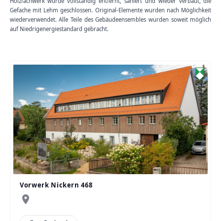
Holzfachwerk wurde vollständig entfernt, saniert und wieder verbaut, die
Gefache mit Lehm geschlossen. Original-Elemente wurden nach Möglichkeit
wiederverwendet. Alle Teile des Gebäudeensembles wurden soweit möglich
auf Niedrigenergiestandard gebracht.
Vorwerk Nickern 468
place